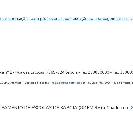
ntações para profissionais da educação na abordagem de situações 
ia n.º 1 - Rua das Escolas, 7665-824 Saboia
-
Tel. 283880000
-
Fax 28388
DGEstE Alentejo - Deolinda Menezes -
rgpd.dsra@dgeste.mec.pt
Tel: 266 757 900 - Rua Ferragial d
UPAMENTO DE ESCOLAS DE SABOIA (ODEMIRA)
• Criado com
G