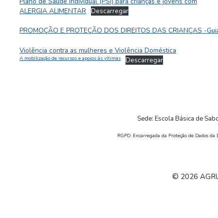
Plano de Saúde Individual (PSI) para crianças e jovens com
ALERGIA ALIMENTAR
Descarregar
PROMOÇÃO E PROTEÇÃO DOS DIREITOS DAS CRIANÇAS -Guia de orie
Violência contra as mulheres e Violência Doméstica
A mobilização de recursos e apoios às vítimas
Descarregar
Sede: Escola Básica de Sabo
RGPD: Encarregada da Proteção de Dados da 
© 2026 AGR