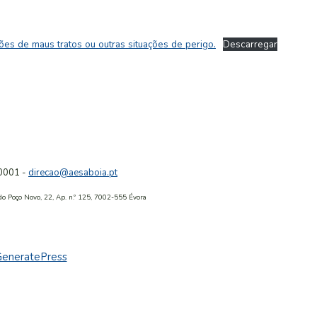
de maus tratos ou outras situações de perigo.
Descarregar
0001 -
direcao@aesaboia.pt
o Poço Novo, 22, Ap. n.º 125, 7002-555 Évora
eneratePress