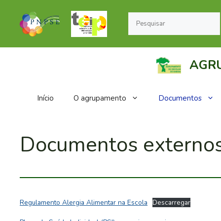
Saltar
Pesquisar
para
o
conteúdo
AGRU
Início
O agrupamento
Documentos
Documentos externo
Regulamento Alergia Alimentar na Escola
Descarregar