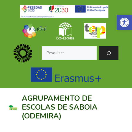
Saltar
para
Open 
o
conteúdo
Pesquisar
AGRUPAMENTO DE
ESCOLAS DE SABOIA
(ODEMIRA)