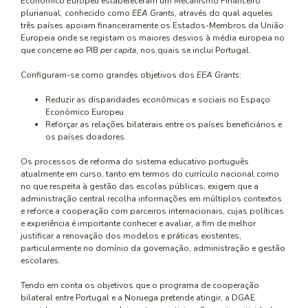
Económico Europeu estabeleceram um Mecanismo Financeiro
plurianual, conhecido como
EEA Grants
, através do qual aqueles
três países apoiam financeiramente os Estados-Membros da União
Europeia onde se registam os maiores desvios à média europeia no
que concerne ao PIB
per capita
, nos quais se inclui Portugal.
Configuram-se como grandes objetivos dos
EEA Grants
:
Reduzir as disparidades económicas e sociais no Espaço
Económico Europeu
Reforçar as relações bilaterais entre os países beneficiários e
os países doadores.
Os processos de reforma do sistema educativo português
atualmente em curso, tanto em termos do currículo nacional como
no que respeita à gestão das escolas públicas, exigem que a
administração central recolha informações em múltiplos contextos
e reforce a cooperação com parceiros internacionais, cujas políticas
e experiência é importante conhecer e avaliar, a fim de melhor
justificar a renovação dos modelos e práticas existentes,
particularmente no domínio da governação, administração e gestão
escolares.
Tendo em conta os objetivos que o programa de cooperação
bilateral entre Portugal e a Noruega pretende atingir, a DGAE