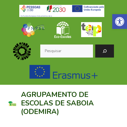
Saltar
para
Open 
o
conteúdo
Pesquisar
AGRUPAMENTO DE
ESCOLAS DE SABOIA
(ODEMIRA)