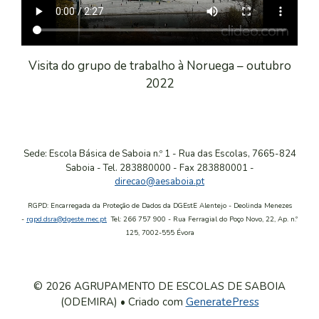
Visita do grupo de trabalho à Noruega – outubro
2022
Sede: Escola Básica de Saboia n.º 1 - Rua das Escolas, 7665-824
Saboia
-
Tel. 283880000
-
Fax 283880001 -
direcao@aesaboia.pt
RGPD: Encarregada da Proteção de Dados da DGEstE Alentejo - Deolinda Menezes
-
rgpd.dsra@dgeste.mec.pt
Tel: 266 757 900 - Rua Ferragial do Poço Novo, 22, Ap. n.º
125, 7002-555 Évora
© 2026 AGRUPAMENTO DE ESCOLAS DE SABOIA
(ODEMIRA)
• Criado com
GeneratePress