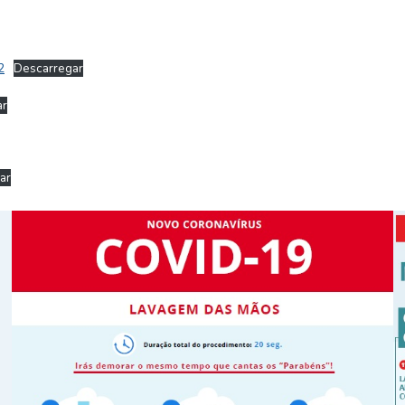
2
Descarregar
ar
ar