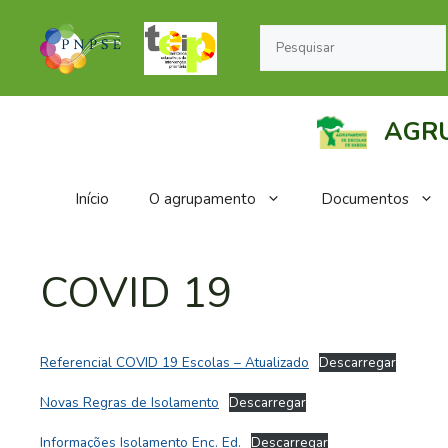
Saltar
Pesquisar
para
o
conteúdo
AGRU
Início
O agrupamento
Documentos
COVID 19
Referencial COVID 19 Escolas – Atualizado
Descarregar
Novas Regras de Isolamento
Descarregar
Informações Isolamento Enc. Ed.
Descarregar