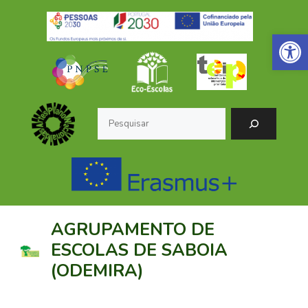
Saltar
para
Open 
o
conteúdo
Pesquisar
AGRUPAMENTO DE
ESCOLAS DE SABOIA
(ODEMIRA)